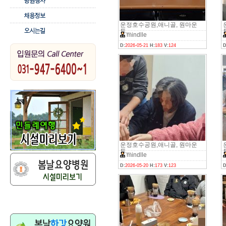
운정호수공원,애니골, 원마운
트,..
트
mindlle
D:
2026-05-21
H:
183
V:
124
D
운정호수공원,애니골, 원마운
트,..
트
mindlle
D:
2026-05-20
H:
173
V:
123
D