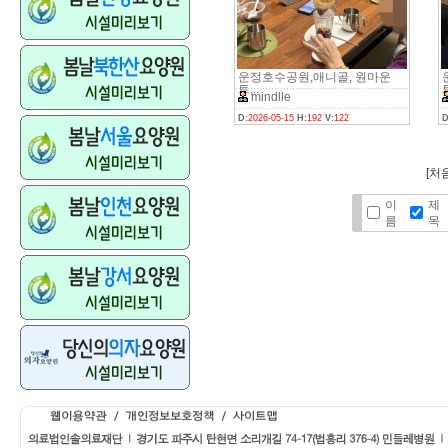
운정호수공원,애니골, 원마운
트,..
트
mindlle
D:
2026-05-15
H:
192
V:
122
D
[처음
이
제
름
목