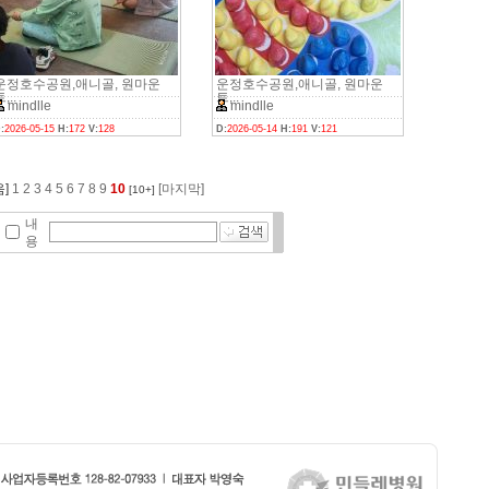
운정호수공원,애니골, 원마운
운정호수공원,애니골, 원마운
,..
트,..
mindlle
mindlle
:
2026-05-15
H:
172
V:
128
D:
2026-05-14
H:
191
V:
121
]
1
2
3
4
5
6
7
8
9
10
[마지막]
[10+]
내
용